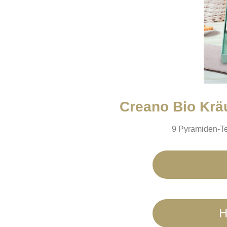
Creano Bio Krä
9 Pyramiden-Te
H